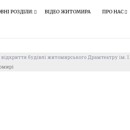
ВНІ РОЗДІЛИ:
ВІДЕО ЖИТОМИРА
ПРО НАС
 відкриття будівлі житомирського Драмтеатру ім. І
томирі