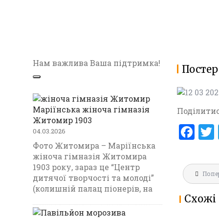
Нам важлива Ваша підтримка!
Постер
Маріїнська жіноча гімназія
Поділитис
Житомир 1903
F
04.03.2026
a
Фото Житомира – Маріїнська
жіноча гімназія Житомира
ce
1903 року, зараз це “Центр
Навігац
b
Попе
МАРІЇНС
дитячої творчості та молоді”
записів
ГІМНАЗ
(колишній палац піонерів, на
o
Схожі 
1903
o