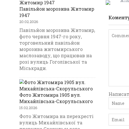
k
Павільйон морозива Житомир
1947
Комент
20.02.2026
Павільйон морозива Житомир,
фото червня 1947-го року,
торговельний павільйон
морозива житомирського
маслозаводу, що працював на
розі вулиць Гоголівської та
Міськради.
Написат
Фото Житомира 1905 вул.
Михайлівська-Скорульського
15.02.2026
Фото Житомира на перехресті
вулиць Михайлівської та
провулка Скорульського