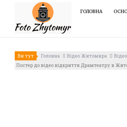
Skip
to
ГОЛОВНА
ОСНО
content
Ви тут
Головна
Відео Житомира
Відео
Постер до відео відкриття Драмтеатру в Жи