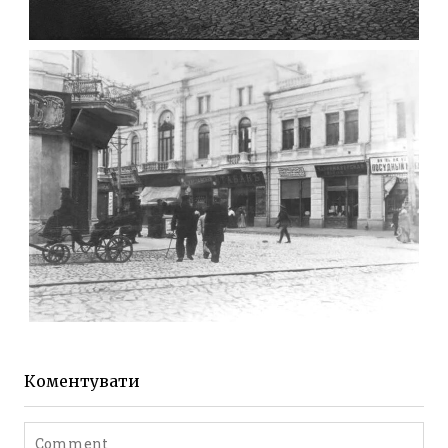
ФОТО ЖИТОМИРА 1905 ВУЛ.
МИХАЙЛІВСЬКА-СКОРУЛЬСЬКОГО
Фото Житомира період
до 1917 року
Leave a comment
ЖИТОМИР МИХАЙЛІВСЬКА 1903 РОКУ
Фото Житомира період
до 1917 року
Коментувати
Leave a comment