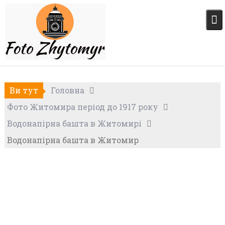
Skip
to
content
Ви тут
Головна
Фото Житомира період до 1917 року
Водонапірна башта в Житомирі
Водонапірна башта в Житомир