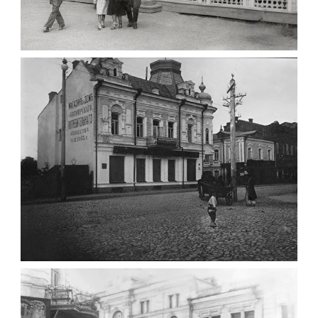
ПАВІЛЬЙОН МОРОЗИВА ЖИТОМИР 1947
Фото Житомир (1945-
1960)
Leave a comment
ФОТО ЖИТОМИРА 1905 ВУЛ.
МИХАЙЛІВСЬКА-СКОРУЛЬСЬКОГО
Фото Житомира період
до 1917 року
Leave a comment