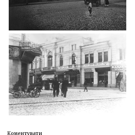
ФОТО ЖИТОМИРА 1905 ВУЛ.
МИХАЙЛІВСЬКА-СКОРУЛЬСЬКОГО
Фото Житомира період
до 1917 року
Leave a comment
ЖИТОМИР МИХАЙЛІВСЬКА 1903 РОКУ
Фото Житомира період
до 1917 року
Коментувати
Leave a comment