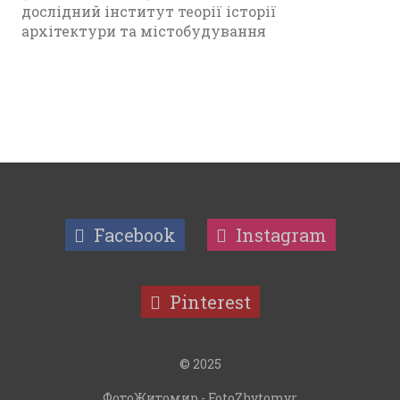
дослідний інститут теорії історії
архітектури та містобудування
Facebook
Instagram
Pinterest
© 2025
ФотоЖитомир - FotoZhytomyr