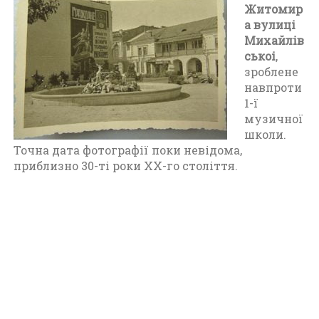
Житомир
о
а вулиці
Ж
Михайлів
и
ськоі
,
т
зроблене
о
навпроти
м
1-ї
и
музичної
р
школи.
а
Точна дата фотографії поки невідома,
п
приблизно 30-ті роки XX-го століття.
е
р
і
о
д
у
в
і
д
1