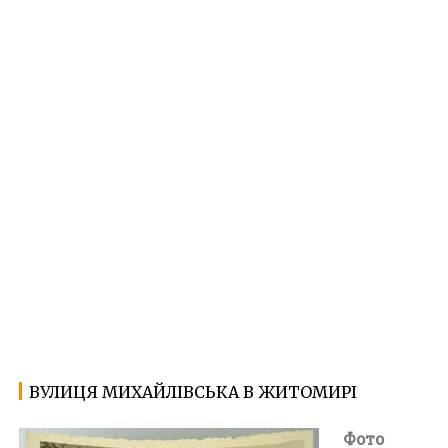
ВУЛИЦЯ МИХАЙЛІВСЬКА В ЖИТОМИРІ
22.01.2022
Ф
о
Фото
т