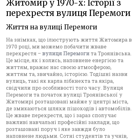
Житомир у 1970-х: Історії з
перехрестя вулиця Перемоги
Життя на вулиці Перемоги
На знімках, що ілюструють життя Житомира в
1970 році, ми можемо побачити жваве
перехрестя –
вулиця Перемоги
та Троянівська.
Це місце, як і колись, наповнене енергією та
життям, вражає нас своєю атмосферою,
життям та, звичайно, історією. Тодішні назви
вулиць, такі як карла лібкнехта та якіра,
свідчили про особливості того часу. Вулиця
Перемоги та початок вулиці Троянівської у
Житомирі розташовані майже у центрі міста,
де змикаються шляхи пішоходів і автомобілів.
Це жваве перехрестя, що і зараз сполучає
важливі навчальні професійні заклади, що
розташовані поруч і яке завжди було
наповнене людьми. Сотні студентів та учнів,