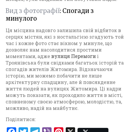
Вид з фотографії
: Спогади з
минулого
Ця місцина надовго залишила свій відбиток в
серцях містян, які з ностальгією згадують той
час і кожне фото стає вікном у минуле, що
дозволяє нам насолодитися простими
моментами, адже
вулиця Перемоги
і
Троянівська були свідками багатьох історій та
спогадів жителів Житомира. Відзначаючи
історію, ми можемо побачити не лише
архітектурну спадщину, але й повсякденне
життя людей на вулицях Житомира. Ці кадри
можуть показати, як проходило життя в місті,
сповненому своєю атмосферою, молодістю, та,
можливо, надій на майбутнє.
Поділитися:
F
T
T
V
Pi
X