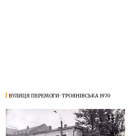
ВУЛИЦЯ ПЕРЕМОГИ-ТРОЯНІВСЬКА 1970
07.06.2025
Ф
о
т
о
Ж
и