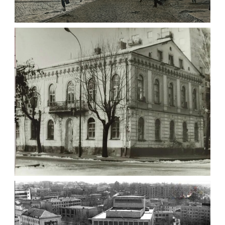
ВУЛИЦЯ ЧУДНІВСЬКА ЖИТОМИР 1934
Фото Житомира періоду
від 1917 року до початку
Другої світової війни.
Leave a comment
БУДИНОК МІСЬКОГО ГОЛОВИ І.
СТАРОСВІТСЬКОГО ЖИТОМИР
Фото Житомир (1960-
1970)
Leave a comment