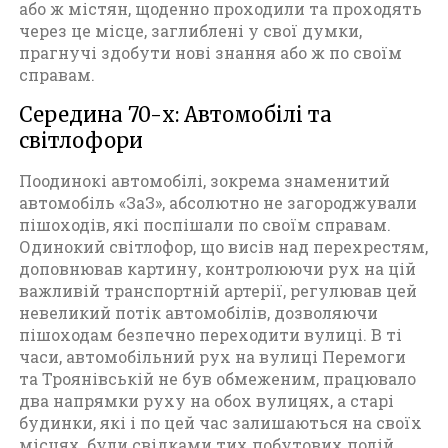
або ж містян, щоденно проходили та проходять
через це місце, заглиблені у свої думки,
прагнучі здобути нові знання або ж по своїм
справам.
Середина 70-х: Автомобілі та
світлофори
Поодинокі автомобілі, зокрема знаменитий
автомобіль «ЗаЗ», абсолютно не загороджували
пішоходів, які поспішали по своїм справам.
Одинокий світлофор, що висів над перехрестям,
доповнював картину, контролюючи рух на цій
важливій транспортній артерії, регулював цей
невеликий потік автомобілів, дозволяючи
пішоходам безпечно переходити вулиці. В ті
часи, автомобільний рух на вулиці Перемоги
та Троянівській не був обмеженим, працювало
два напрямки руху на обох вулицях, а старі
будинки, які і по цей час залишаються на своїх
місцях, були свідками тих побутових подій.