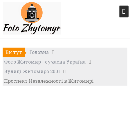
Skip
to
content
Ви тут
Головна
Фото Житомир - сучасна Україна
Вулиці Житомира 2001
Проспект Незалежності в Житомирі