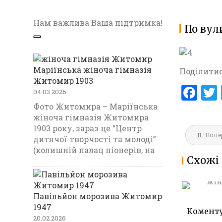
Нам важлива Ваша підтримка!
По вул
Маріїнська жіноча гімназія
Поділитис
Житомир 1903
F
04.03.2026
a
Фото Житомира – Маріїнська
жіноча гімназія Житомира
ce
1903 року, зараз це “Центр
Навігац
b
Попе
МАРІЇНС
дитячої творчості та молоді”
записів
ГІМНАЗ
(колишній палац піонерів, на
o
Схожі 
1903
o
k
Павільйон морозива Житомир
1947
Комент
20.02.2026