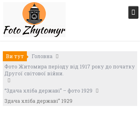
Skip
to
content
Ви тут
Головна
Фото Житомира періоду від 1917 року до початку
Другої світової війни.
“Здача хліба державі” – фото 1929
Здача хліба державі” 1929