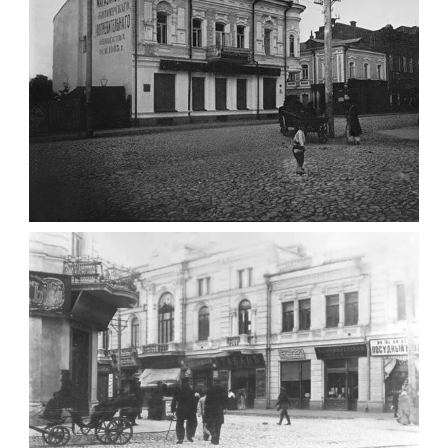
ФОТО ЖИТОМИРА 1905 ВУЛ.
МИХАЙЛІВСЬКА-СКОРУЛЬСЬКОГО
Фото Житомира період
до 1917 року
Leave a comment