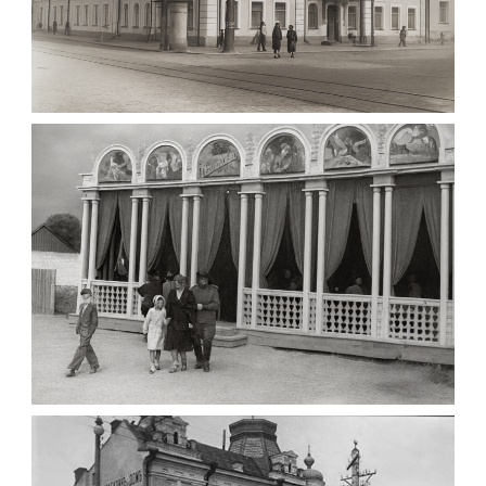
МАРІЇНСЬКА ЖІНОЧА ГІМНАЗІЯ ЖИТОМИР
1903
Фото Житомира період
до 1917 року
Leave a comment
ПАВІЛЬЙОН МОРОЗИВА ЖИТОМИР 1947
Фото Житомир (1945-
1960)
Leave a comment