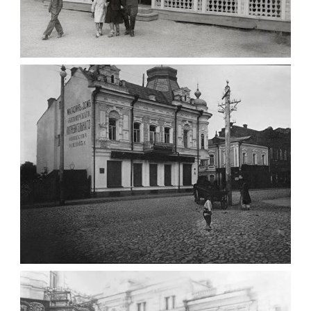
ПАВІЛЬЙОН МОРОЗИВА ЖИТОМИР 1947
Фото Житомир (1945-
1960)
Leave a comment
ФОТО ЖИТОМИРА 1905 ВУЛ.
МИХАЙЛІВСЬКА-СКОРУЛЬСЬКОГО
Фото Житомира період
до 1917 року
Leave a comment