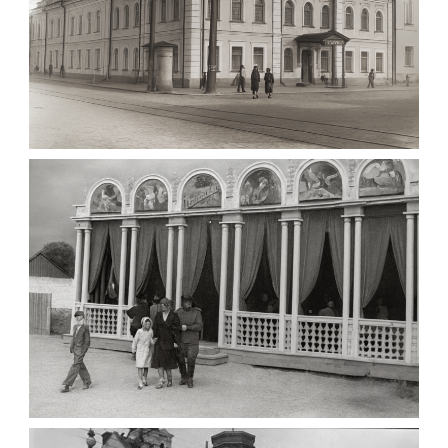
МАРІЇНСЬКА ЖІНОЧА ГІМНАЗІЯ ЖИТОМИР
1903
Фото Житомира період
до 1917 року
Leave a comment
ПАВІЛЬЙОН МОРОЗИВА ЖИТОМИР 1947
Фото Житомир (1945-