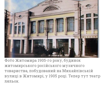
Ж
и
т
о
м
и
р
а
п
е
р
Фото Житомира 1905-го року, будинок
і
житомирського російського музичного
о
товариства, побудований на Михайлівській
д
вулиці в Житомирі, у 1905 році. Тепер тут театр
д
ляльок.
о
1
9
1
7