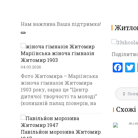
Нам важлива Ваша підтримка!
Житлов
Маріїнська жіноча гімназія
Поділитис
Житомир 1903
F
04.03.2026
a
Фото Житомира – Маріїнська
жіноча гімназія Житомира
ce
1903 року, зараз це “Центр
Навігац
b
Попе
МАРІЇНС
дитячої творчості та молоді”
записів
ГІМНАЗ
(колишній палац піонерів, на
o
Схожі 
1903
o
k
Павільйон морозива Житомир