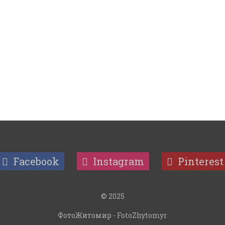
Facebook
Instagram
Pinterest
© 2025
ФотоЖитомир - FotoZhytomyr