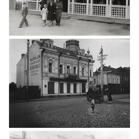
ПАВІЛЬЙОН МОРОЗИВА ЖИТОМИР 1947
Фото Житомир (1945-
1960)
Leave a comment
ФОТО ЖИТОМИРА 1905 ВУЛ.
МИХАЙЛІВСЬКА-СКОРУЛЬСЬКОГО
Фото Житомира період