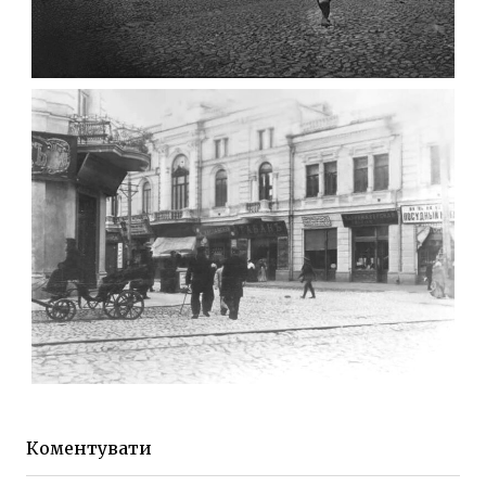
ФОТО ЖИТОМИРА 1905 ВУЛ.
МИХАЙЛІВСЬКА-СКОРУЛЬСЬКОГО
Фото Житомира період
до 1917 року
Leave a comment
ЖИТОМИР МИХАЙЛІВСЬКА 1903 РОКУ
Фото Житомира період
до 1917 року
Коментувати
Leave a comment