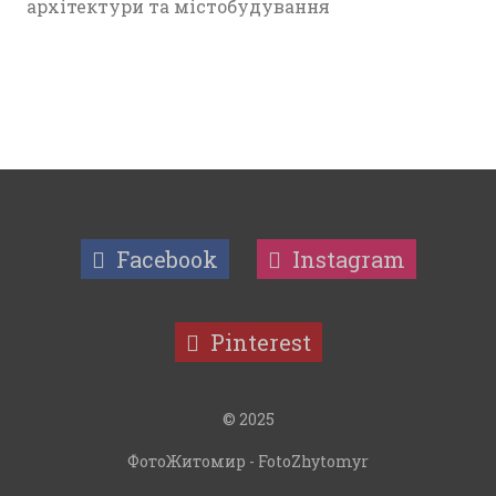
архітектури та містобудування
Facebook
Instagram
Pinterest
© 2025
ФотоЖитомир - FotoZhytomyr