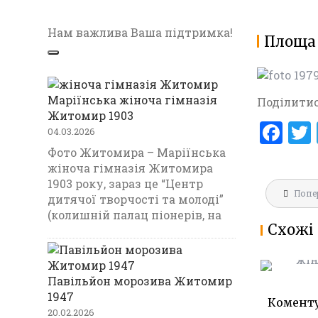
Нам важлива Ваша підтримка!
Площа 
Маріїнська жіноча гімназія
Поділитис
Житомир 1903
F
04.03.2026
a
Фото Житомира – Маріїнська
жіноча гімназія Житомира
ce
1903 року, зараз це “Центр
Навігац
b
Попе
МАРІЇНС
дитячої творчості та молоді”
записів
ГІМНАЗ
(колишній палац піонерів, на
o
Схожі 
1903
o
k
Павільйон морозива Житомир
1947
Комент
20.02.2026