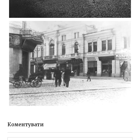
ФОТО ЖИТОМИРА 1905 ВУЛ.
МИХАЙЛІВСЬКА-СКОРУЛЬСЬКОГО
Фото Житомира період
до 1917 року
Leave a comment
ЖИТОМИР МИХАЙЛІВСЬКА 1903 РОКУ
Фото Житомира період
до 1917 року
Коментувати
Leave a comment