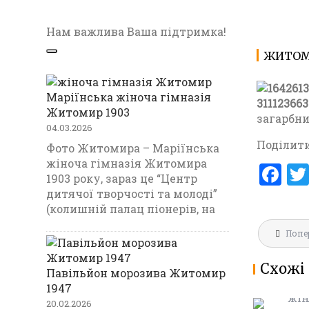
Нам важлива Ваша підтримка!
ЖИТОМИ
Маріїнська жіноча гімназія
Житомир 1903
загарбн
04.03.2026
Поділити
Фото Житомира – Маріїнська
жіноча гімназія Житомира
F
1903 року, зараз це “Центр
a
дитячої творчості та молоді”
(колишній палац піонерів, на
ce
Навігац
b
Попе
МАРІЇНС
записів
ГІМНАЗ
o
Схожі 
1903
Павільйон морозива Житомир
o
1947
k
20.02.2026