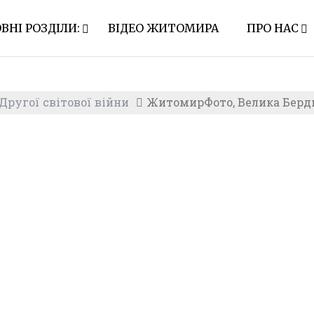
ВНІ РОЗДІЛИ:
ВІДЕО ЖИТОМИРА
ПРО НАС
ругої світової війни
ЖитомирФото, Велика Бердич