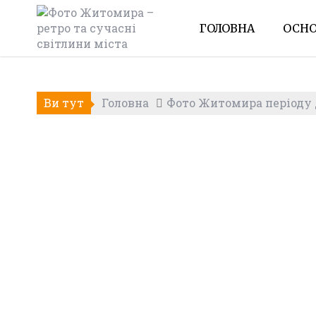
Skip
to
ГОЛОВНА
ОСНО
content
Ви тут
Головна
Фото Житомира періоду Д