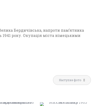
22
 Велика Бердичівська, напроти пам’ятника
 1941 року. Окупація міста німецькими
П
о
ді
л
Наступне фото
ЖИТОМИРА 1905
ЖИТОМИР
МИХАЙЛІВСЬКА-
МИХАЙЛІВСЬКА 1903
и
ЛЬСЬКОГО
РОКУ
т
Фото
Фото
и
Житомира
Житомира