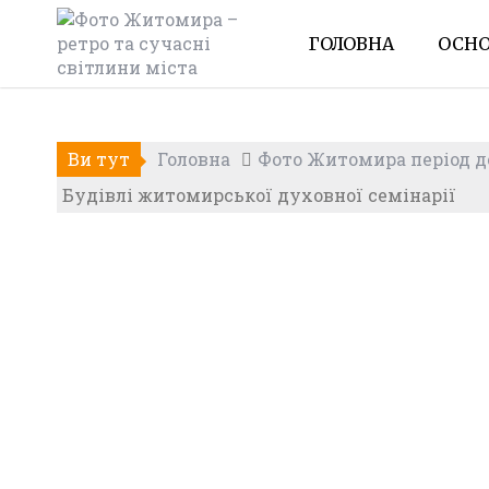
Skip
to
ГОЛОВНА
ОСНО
content
Ви тут
Головна
Фото Житомира період до
Будівлі житомирської духовної семінарії