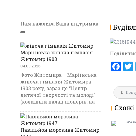
Нам важлива Ваша підтримка!
Будівл
Маріїнська жіноча гімназія
Поділитис
Житомир 1903
F
04.03.2026
a
Фото Житомира – Маріїнська
жіноча гімназія Житомира
ce
1903 року, зараз це “Центр
Навігац
b
Попе
МАРІЇНС
дитячої творчості та молоді”
записів
ГІМНАЗ
(колишній палац піонерів, на
o
Схожі 
1903
o
k
Павільйон морозива Житомир