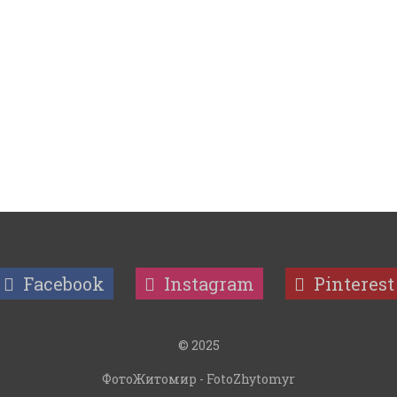
Facebook
Instagram
Pinterest
© 2025
ФотоЖитомир - FotoZhytomyr