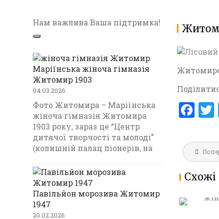
Нам важлива Ваша підтримка!
Житоми
Маріїнська жіноча гімназія
Житомирсь
Житомир 1903
Поділитис
04.03.2026
F
Фото Житомира – Маріїнська
жіноча гімназія Житомира
a
1903 року, зараз це “Центр
ce
дитячої творчості та молоді”
Навігац
(колишній палац піонерів, на
b
Попе
МАРІЇНС
записів
ГІМНАЗ
o
Схожі 
1903
o
Павільйон морозива Житомир
k
1947
20.02.2026