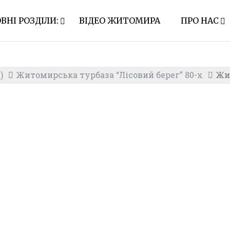
ВНІ РОЗДІЛИ:
ВІДЕО ЖИТОМИРА
ПРО НАС
)
Житомирська турбаза “Лісовий берег” 80-х
Жит