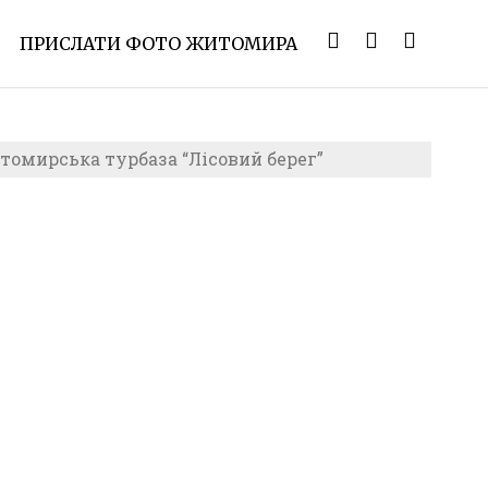
ПРИСЛАТИ ФОТО ЖИТОМИРА
омирська турбаза “Лісовий берег”