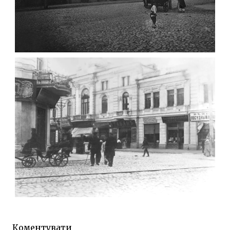
ФОТО ЖИТОМИРА 1905 ВУЛ.
МИХАЙЛІВСЬКА-СКОРУЛЬСЬКОГО
Фото Житомира період
до 1917 року
Leave a comment
ЖИТОМИР МИХАЙЛІВСЬКА 1903 РОКУ
Фото Житомира період
до 1917 року
Коментувати
Leave a comment