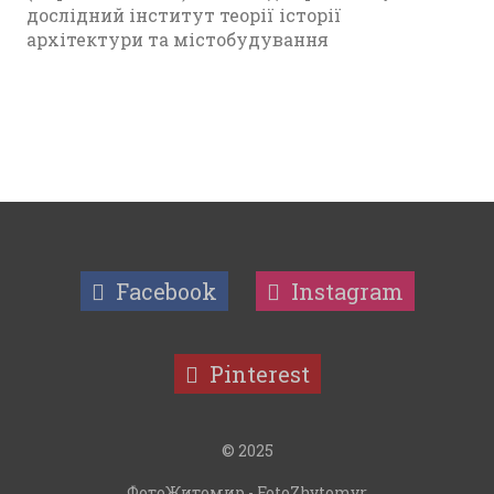
дослідний інститут теорії історії
архітектури та містобудування
Facebook
Instagram
Pinterest
© 2025
ФотоЖитомир - FotoZhytomyr