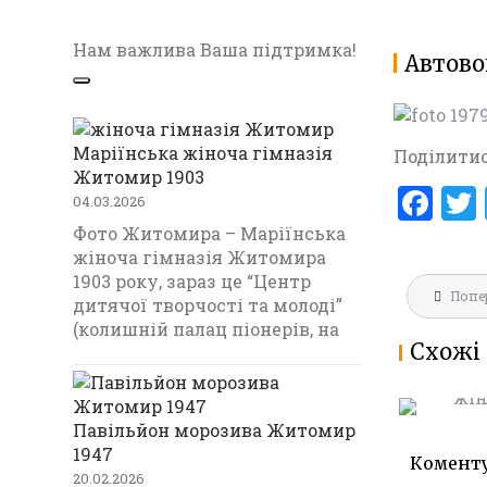
Нам важлива Ваша підтримка!
Автов
Маріїнська жіноча гімназія
Поділитис
Житомир 1903
F
04.03.2026
a
Фото Житомира – Маріїнська
жіноча гімназія Житомира
ce
1903 року, зараз це “Центр
Навігац
b
Попе
МАРІЇНС
дитячої творчості та молоді”
записів
ГІМНАЗ
(колишній палац піонерів, на
o
Схожі 
1903
o
k
Павільйон морозива Житомир
1947
Комент
20.02.2026