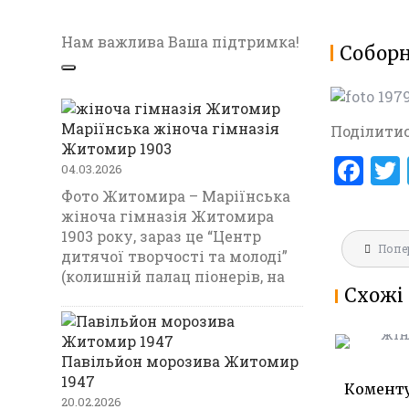
Нам важлива Ваша підтримка!
Соборн
Маріїнська жіноча гімназія
Поділитис
Житомир 1903
F
04.03.2026
a
Фото Житомира – Маріїнська
жіноча гімназія Житомира
ce
1903 року, зараз це “Центр
Навігац
b
Попе
МАРІЇНС
дитячої творчості та молоді”
записів
ГІМНАЗ
(колишній палац піонерів, на
o
Схожі 
1903
o
k
Павільйон морозива Житомир
1947
Комент
20.02.2026