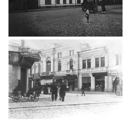
ФОТО ЖИТОМИРА 1905 ВУЛ.
МИХАЙЛІВСЬКА-СКОРУЛЬСЬКОГО
Фото Житомира період
до 1917 року
Leave a comment
ЖИТОМИР МИХАЙЛІВСЬКА 1903 РОКУ
Фото Житомира період