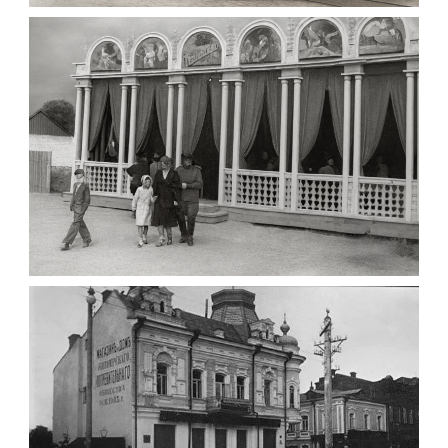
1903
Фото Житомира період
до 1917 року
Leave a comment
ПАВІЛЬЙОН МОРОЗИВА ЖИТОМИР 1947
Фото Житомир (1945-
1960)
Leave a comment