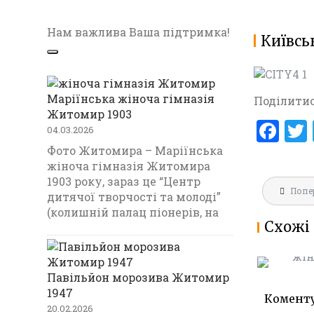
Нам важлива Ваша підтримка!
Київсь
Маріїнська жіноча гімназія
Поділитис
Житомир 1903
F
04.03.2026
a
Фото Житомира – Маріїнська
жіноча гімназія Житомира
ce
1903 року, зараз це “Центр
Навігац
b
Попе
МАРІЇНС
дитячої творчості та молоді”
записів
ГІМНАЗ
(колишній палац піонерів, на
o
Схожі 
1903
o
k
Павільйон морозива Житомир
1947
Комент
20.02.2026