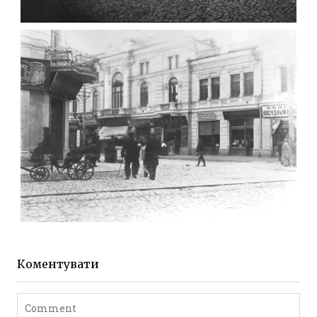
ФОТО ЖИТОМИРА 1905 ВУЛ.
МИХАЙЛІВСЬКА-СКОРУЛЬСЬКОГО
Фото Житомира період
до 1917 року
Leave a comment
ЖИТОМИР МИХАЙЛІВСЬКА 1903 РОКУ
Фото Житомира період
до 1917 року
Коментувати
Leave a comment