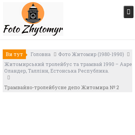
Skip
to
content
Ви тут
Головна
Фото Житомир (1980-1990)
Житомирський тролейбус та трамвай 1990 – Ааре
Оландер, Таллінн, Естонська Республика.
Трамвайно-тролейбусне депо Житомира № 2