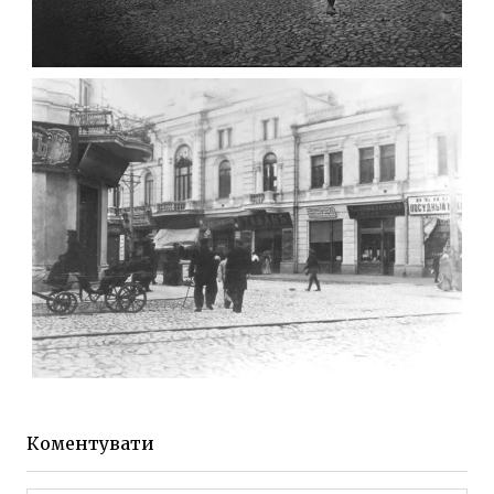
ФОТО ЖИТОМИРА 1905 ВУЛ.
МИХАЙЛІВСЬКА-СКОРУЛЬСЬКОГО
Фото Житомира період
до 1917 року
Leave a comment
ЖИТОМИР МИХАЙЛІВСЬКА 1903 РОКУ
Фото Житомира період
до 1917 року
Коментувати
Leave a comment