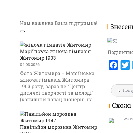
Нам важлива Ваша підтримка!
Знесен
Маріїнська жіноча гімназія
Поділитис
Житомир 1903
F
04.03.2026
a
Фото Житомира – Маріїнська
жіноча гімназія Житомира
ce
1903 року, зараз це “Центр
Навігац
b
Попе
МАРІЇНС
дитячої творчості та молоді”
записів
ГІМНАЗ
(колишній палац піонерів, на
o
Схожі 
1903
o
k
Павільйон морозива Житомир