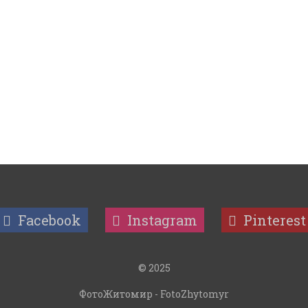
Facebook
Instagram
Pinterest
© 2025
ФотоЖитомир - FotoZhytomyr