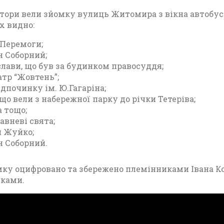
тори вели зйомку вулиць Житомира з вікна автобуса
х видно:
Перемоги;
 Соборний;
слави, що був за будинком правосуддя;
атр “Жовтень”;
ідпочинку ім. Ю.Гагаріна;
що вели з набережної парку до річки Тетеріва;
а тощо;
авневі свята;
 Жуйко;
 Соборний.
ку оцифровано та збережено племінниками Івана Ко
нками.