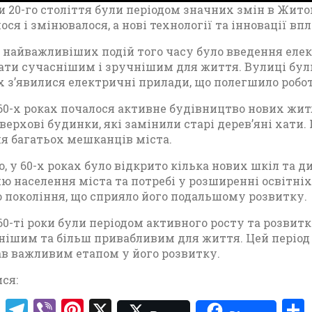
ки 20-го століття були періодом значних змін в Жито
ося і змінювалося, а нові технології та інновації в
 найважливіших подій того часу було введення елек
ати сучаснішим і зручнішим для життя. Вулиці бул
 з’явилися електричні прилади, що полегшило робо
60-х роках почалося активне будівництво нових житл
верхові будинки, які замінили старі дерев’яні хати
я багатьох мешканців міста.
о, у 60-х роках було відкрито кілька нових шкіл та
ю населення міста та потребі у розширенні освітні
 покоління, що сприяло його подальшому розвитку.
 60-ті роки були періодом активного росту та розви
ішим та більш привабливим для життя. Цей період
тав важливим етапом у його розвитку.
ЦЕРКВА СВ. ІОАННА
ся:
МИЛОСТИВОГО В
T
T
V
Pi
X
ЖИТОМИРІ 19-ГО СТ..