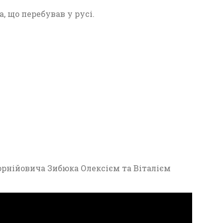
, що перебував у русі.
рнійовича Зибюка Олексієм та Віталієм