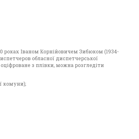
3
970 роках Іваном Корнійовичем Зибюком (1934-
 диспетчеров обласної диспетчерської
о оціфроване з плівки, можна розгледіти
ї комуни);