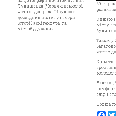
на фотографії початок вулиця
60-ті ро
Чуднівська (Черняхівського).
l
розвивал
Фото зі джерела “Науково-
a
дослідний інститут теорії
Однією з
y
історії архітектури та
місту ст
містобудування
будинках
Також у 
багатопо
житло дл
Крім тог
зростанн
молодого
Узагалі,
комфортн
слід і с
Поділити
F