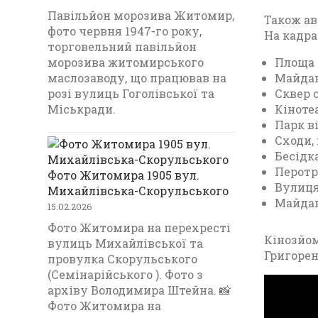
Павільйон морозива Житомир,
Також ав
фото червня 1947-го року,
На кадра
торговельний павільйон
морозива житомирського
Площа 
маслозаводу, що працював на
Майдан
розі вулиць Гоголівської та
Сквер 
Міськради.
Кіноте
Парк в
Сходи, 
Бесідк
Перотр
Фото Житомира 1905 вул.
Вулиця
Михайлівська-Скорульського
Майдан
15.02.2026
Фото Житомира на перехресті
Кінозйом
вулиць Михайлівської та
Григоре
провулка Скорульського
(Семінарійського ). Фото з
архіву Володимира Штейна. 📸
Фото Житомира на