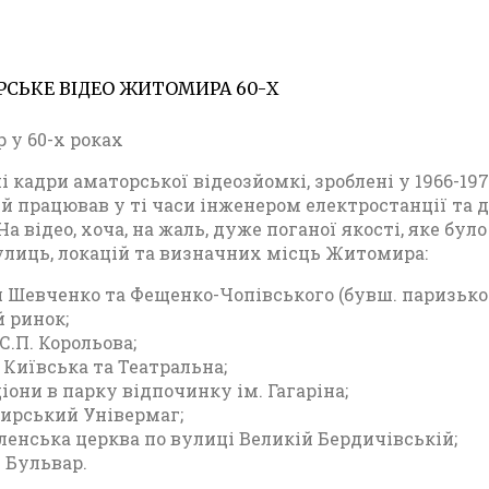
СЬКЕ ВІДЕО ЖИТОМИРА 60-Х
19.11.202
В
і
у 60-х роках
д
е
і кадри аматорської відеозйомкі, зроблені у 1966-1
о
кий працював у ті часи інженером електростанції та
Ж
На відео, хоча, на жаль, дуже поганої якості, яке бул
и
улиць, локацій та визначних місць Житомира:
т
о
 Шевченко та Фещенко-Чопівського (бувш. паризько
м
 ринок;
и
С.П. Корольова;
р
 Київська та Театральна;
а
іони в парку відпочинку ім. Гагаріна;
рський Універмаг;
ленська церква по вулиці Великій Бердичівській;
 Бульвар.