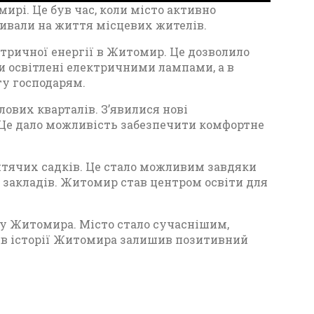
мирі. Це був час, коли місто активно
u
e
I
n
пливали на життя місцевих жителів.
t
t
P
t
тричної енергії в Житомир. Це дозволило
e
t
e
и освітлені електричними лампами, а в
i
r
ту господарям.
n
f
ових кварталів. З’явилися нові
g
u
. Це дало можливість забезпечити комфортне
s
l
l
 дитячих садків. Це стало можливим завдяки
s
х закладів. Житомир став центром освіти для
c
r
тку Житомира. Місто стало сучаснішим,
e
 в історії Житомира залишив позитивний
e
n
П