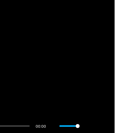
00:00
M
S
P
E