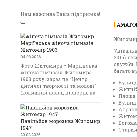
Нам важлива Ваша підтримка!
АМАТОР
Житомир 
Маріїнська жіноча гімназія
Житомир 1903
Унікальн
04.03.2026
2015), я
служби. 
Фото Житомира – Маріїнська
багато в
жіноча гімназія Житомира
1903 року, зараз це “Центр
Вулиця
дитячої творчості та молоді”
Житній
(колишній палац піонерів, на
Площа 
Вулиці
Атракц
Житоми
Павільйон морозива Житомир
Богояв
1947
Старий
20.02.2026