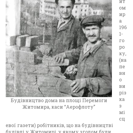
т
ит
о
ом
м
ир
и
а
р
196
(
1-
1
го
9
ро
6
ку,
0
(на
-
пе
1
вн
9
о
7
ви
0
різ
)
ка
Будівництво дома на площі Перемоги
з
Житомира, каси “Аерофлоту”
мі
сц
евої газети) робітників, що на будівництві
будівлі у Житомирі, у якому згодом були