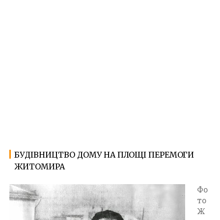
БУДІВНИЦТВО ДОМУ НА ПЛОЩІ ПЕРЕМОГИ
26.04.2023
Ф
ЖИТОМИРА
о
т
о
Фо
Ж
то
и
Ж