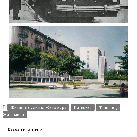
ПЕРШІ ЗІУ-5 ТРОЛЕЙБУСИ ЖИТОМИРА 1962
Фото Житомир (1960-
1970)
Leave a comment
ПОЛІТИЧНА АГІТАЦІЯ В ЖИТОМИРІ 1981
Фото Житомир (1980-
Житлові будинкі Житомира
Київська
Транспорт
1990)
Житомира
Leave a comment
Коментувати