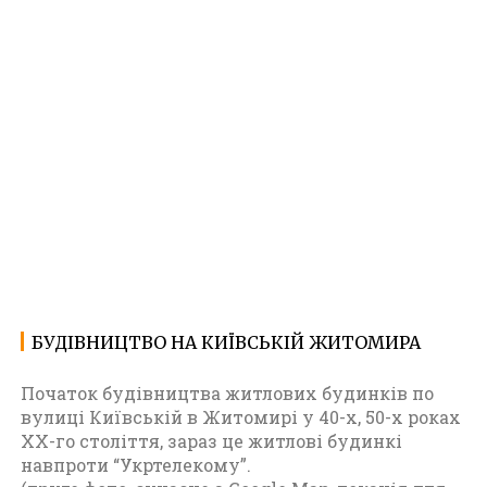
БУДІВНИЦТВО НА КИЇВСЬКІЙ ЖИТОМИРА
08.06.2023
Ф
о
Початок будівництва житлових будинків по
т
вулиці Київській в Житомирі у 40-х, 50-х роках
о
XX-го століття, зараз це житлові будинкі
Ж
навпроти “Укртелекому”.
и