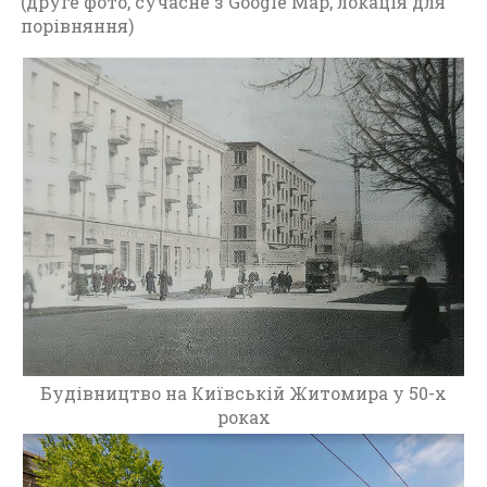
(друге фото, сучасне з Google Map, локація для
т
порівняння)
о
м
и
р
(
1
9
4
5
-
1
9
6
0
)
Будівництво на Київській Житомира у 50-х
роках