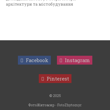
архітектури та містобудування
Facebook
Instagram
Pinterest
© 2025
ФотоЖитомир - FotoZhytomyr