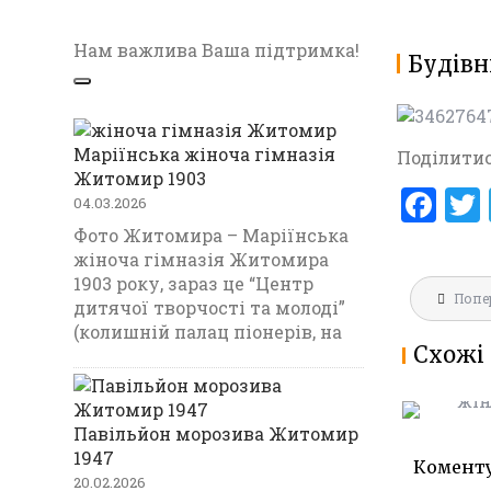
Нам важлива Ваша підтримка!
Будівн
Маріїнська жіноча гімназія
Поділитис
Житомир 1903
F
04.03.2026
a
Фото Житомира – Маріїнська
жіноча гімназія Житомира
ce
1903 року, зараз це “Центр
Навігац
b
Попе
МАРІЇНС
дитячої творчості та молоді”
записів
ГІМНАЗ
(колишній палац піонерів, на
o
Схожі 
1903
o
k
Павільйон морозива Житомир
1947
Комент
20.02.2026