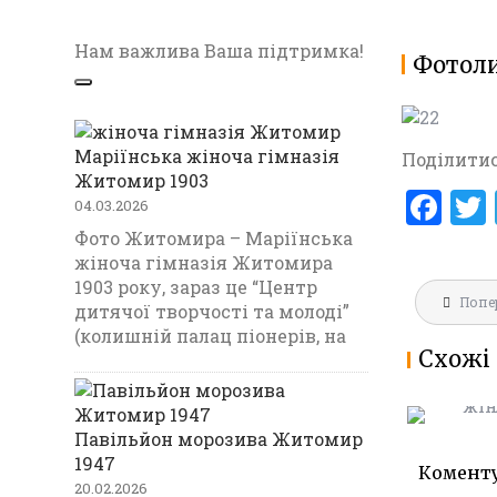
Нам важлива Ваша підтримка!
Фотоли
Маріїнська жіноча гімназія
Поділитис
Житомир 1903
F
04.03.2026
a
Фото Житомира – Маріїнська
жіноча гімназія Житомира
ce
1903 року, зараз це “Центр
Навігац
b
Попе
МАРІЇНС
дитячої творчості та молоді”
записів
ГІМНАЗ
(колишній палац піонерів, на
o
Схожі 
1903
o
k
Павільйон морозива Житомир
1947
Комент
20.02.2026