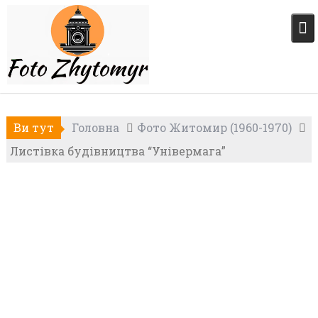
Skip
to
content
Ви тут
Головна
Фото Житомир (1960-1970)
Листівка будівництва “Універмага”