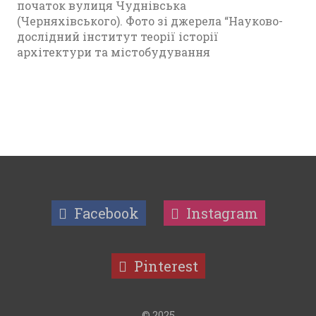
початок вулиця Чуднівська
(Черняхівського). Фото зі джерела “Науково-
дослідний інститут теорії історії
архітектури та містобудування
Facebook
Instagram
Pinterest
© 2025