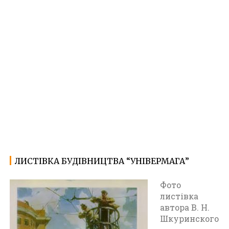
ЛИСТІВКА БУДІВНИЦТВА “УНІВЕРМАГА”
24.11.2022
Ф
о
Фото
т
листівка
о
автора В. Н.
Ж
Шкуринского
и