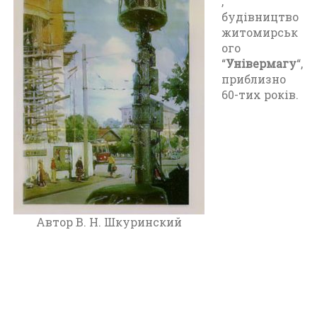
,
т
будівництво
о
житомирськ
м
ого
и
“
Універмагу
“,
р
приблизно
(
60-тих років.
1
9
6
0
-
1
9
7
0
Автор В. Н. Шкуринский
)