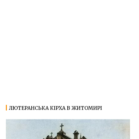
ЛЮТЕРАНСЬКА КІРХА В ЖИТОМИРІ
04.09.2022
Ф
о
т
о
Ж