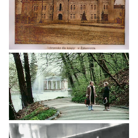
ВІКАРІАТ (ЄПИСКОПСЬКИЙ БУДИНОК)
ЖИТОМИР НА ПОЧАТКУ XX СТ.
Фото Житомира період
до 1917 року
Leave a comment
ЖИТОМИР У ФІЛЬМІ “САВРАСКА” 1989
Відео Житомира