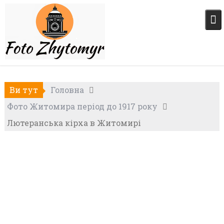
Skip
to
content
Ви тут
Головна
Фото Житомира період до 1917 року
Лютеранська кірха в Житомирі