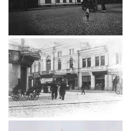
ФОТО ЖИТОМИРА 1905 ВУЛ.
МИХАЙЛІВСЬКА-СКОРУЛЬСЬКОГО
Фото Житомира період
до 1917 року
Leave a comment
ЖИТОМИР МИХАЙЛІВСЬКА 1903 РОКУ
Фото Житомира період
до 1917 року