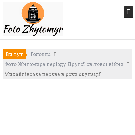
Skip
to
content
Ви тут
Головна
Фото Житомира періоду Другої світової війни
Михайлівська церква в роки окупації