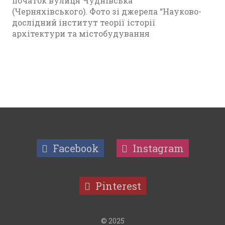
початок вулиця Чуднівська
(Черняхівського). Фото зі джерела “Науково-
дослідний інститут теорії історії
архітектури та містобудування
Facebook
Instagram
Pinterest
© 2025