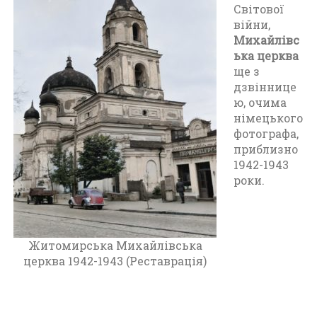
Світової
и
війни,
т
Михайлівс
о
ька церква
м
ще з
и
дзвіннице
р
ю, очима
а
німецького
п
фотографа,
е
приблизно
р
1942-1943
і
роки.
о
д
у
Д
р
Житомирська Михайлівська
у
церква 1942-1943 (Реставрація)
г
о
ї