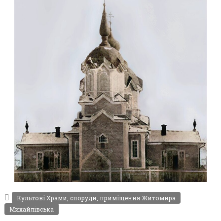
Leave a comment
ЦЕРКВА СВ. ІОАННА МИЛОСТИВОГО В
ЖИТОМИРІ 19-ГО СТ..
Фото Житомира період
,
до 1917 року
Фото
Житомира періоду від 1917
року до початку Другої
Культові Храми, споруди, приміщення Житомира
світової війни.
Михайлівська
Leave a comment