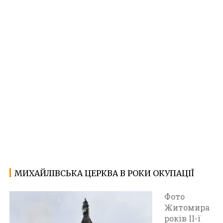
МИХАЙЛІВСЬКА ЦЕРКВА В РОКИ ОКУПАЦІЇ
27.11.2022
Ф
о
Фото
т
Житомира
о
років ІІ-ї
Ж