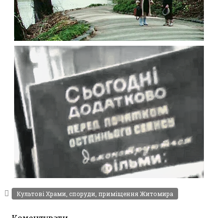
ЖИТОМИР У ФІЛЬМІ “САВРАСКА” 1989
Відео Житомира
Leave a comment
АМАТОРСЬКЕ ВІДЕО ЖИТОМИРА 60-Х
Культові Храми, споруди, приміщення Житомира
Відео Житомира
Leave a comment