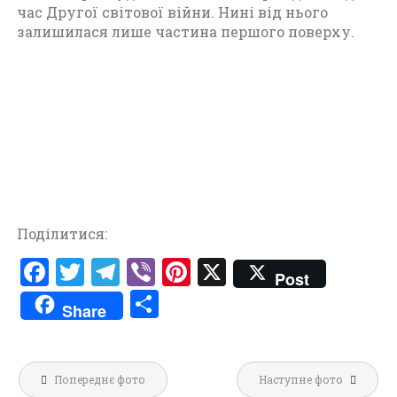
о
час Другої світової війни. Нині від нього
к
залишилася лише частина першого поверху.
у
Поділитися:
F
T
T
V
Pi
X
Post
a
w
el
ib
nt
П
Share
ce
it
e
er
er
о
b
te
gr
es
ді
Навігація
o
r
a
t
л
Попереднє фото
Наступне фото
записів