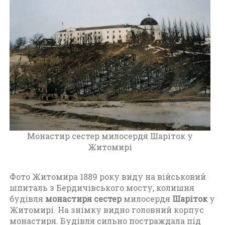
и
т
о
м
и
р
а
п
е
р
і
о
Монастир сестер милосердя Шаріток у
д
Житомирі
д
о
1
Фото Житомира 1889 року виду на військовий
9
шпиталь з Бердичівського мосту, колишня
1
будівля
монастиря сестер
милосердя
Шаріток
у
7
Житомирі. На знімку видно головний корпус
р
монастиря. Будівля сильно постраждала під