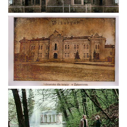
Фото Житомира період
,
до 1917 року
Фото
Житомира періоду від 1917
року до початку Другої
світової війни.
Leave a comment
ВІКАРІАТ (ЄПИСКОПСЬКИЙ БУДИНОК)
ЖИТОМИР НА ПОЧАТКУ XX СТ.
Фото Житомира період
до 1917 року
Leave a comment