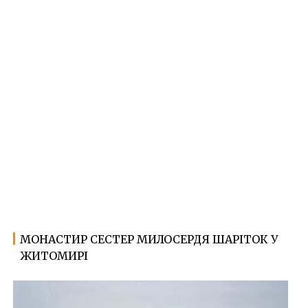
МОНАСТИР СЕСТЕР МИЛОСЕРДЯ ШАРІТОК У
26.03.2023
Ф
ЖИТОМИРІ
о
т
о
Ж