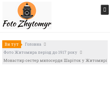
Skip
to
content
Ви тут
Головна
Фото Житомира період до 1917 року
Монастир сестер милосердя Шаріток у Житомирі