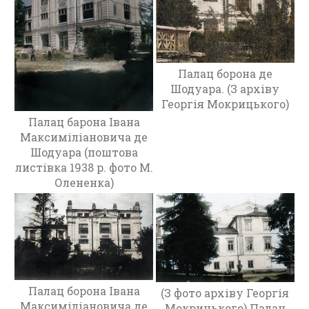
о
к
у
,
Ф
Палац борона де
о
Шодуара. (З архіву
т
Георгія Мокрицького)
о
Палац барона Івана
Ж
Максиміліановича де
и
Шодуара (поштова
т
листівка 1938 р. фото М.
о
Олененка)
м
и
р
а
п
е
р
Палац борона Івана
і
(З фото архіву Георгія
Максиміліановича де
о
Мокрицького) Палац