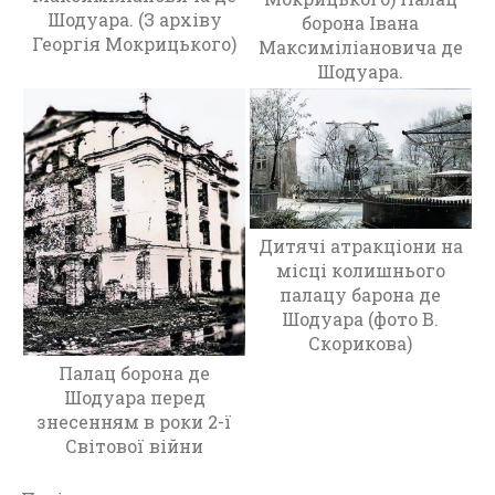
Шодуара. (З архіву
д
борона Івана
Георгія Мокрицького)
у
Максиміліановича де
в
Шодуара.
і
д
1
9
1
7
р
Дитячі атракціони на
о
місці колишнього
к
палацу барона де
у
Шодуара (фото В.
д
Скорикова)
о
Палац борона де
п
Шодуара перед
о
знесенням в роки 2-ї
ч
Світової війни
а
т