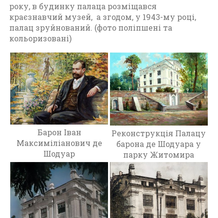
року, в будинку палаца розміщався
и
краєзнавчий музей, а згодом, у 1943-му році,
т
палац зруйнований. (фото поліпшені та
о
кольоризовані)
м
и
р
а
п
е
р
і
о
Барон Іван
Реконструкція Палацу
д
Максиміліанович де
барона де Шодуара у
д
Шодуар
парку Житомира
о
1
9
1
7
р