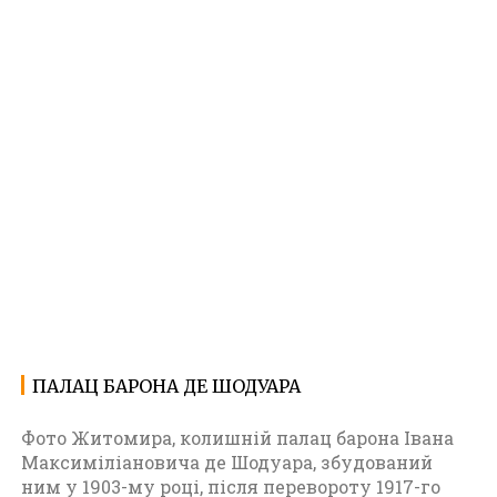
ПАЛАЦ БАРОНА ДЕ ШОДУАРА
12.02.2023
Ф
о
Фото Житомира, колишній палац барона Івана
т
Максиміліановича де Шодуара, збудований
о
ним у 1903-му році, після перевороту 1917-го
Ж