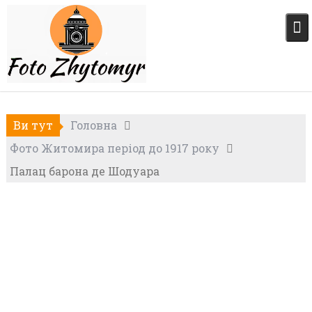
Skip
to
content
Ви тут
Головна
Фото Житомира період до 1917 року
Палац барона де Шодуара