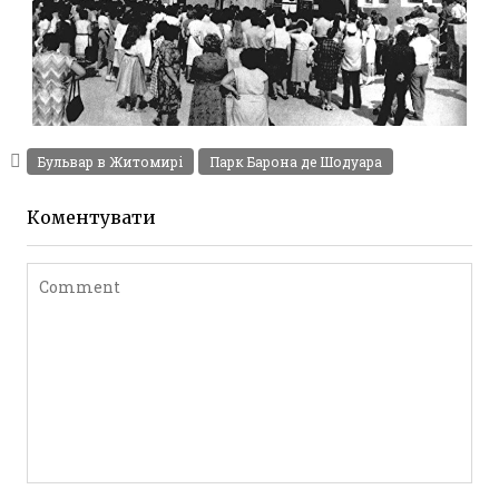
ПАРК КУЛЬТУРИ ТА ВІДПОЧИНКУ ІМ. Ю.
ГАГАРІНА ЖИТОМИР 80-ТІ
Фото Житомир (1970-
Бульвар в Житомирі
Парк Барона де Шодуара
1980)
Leave a comment
Коментувати