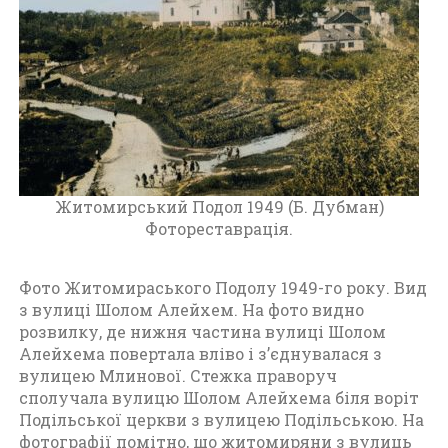
т
о
м
и
р
(
1
9
4
5
Житомирський Подол 1949 (Б. Дубман)
-
Фотореставрація.
1
9
Фото Житомираського Подолу 1949-го року. Вид
6
з вулиці Шолом Алейхем. На фото видно
0
розвилку, де нижня частина вулиці Шолом
)
Алейхема повертала вліво і з’єднувалася з
вулицею Млинової. Стежка праворуч
сполучала вулицю Шолом Алейхема біля воріт
Подільської церкви з вулицею Подільською. На
фотографії помітно, що житомиряни з вулиць