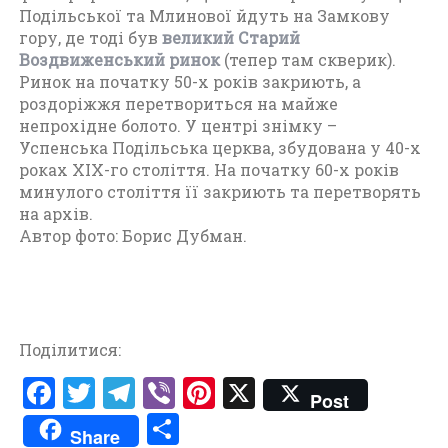
Подільської та Млинової йдуть на Замкову
гору, де тоді був
великий Старий
Воздвиженський ринок
(тепер там скверик).
Ринок на початку 50-х років закриють, а
роздоріжжя перетвориться на майже
непрохідне болото. У центрі знімку –
Успенська Подільська церква, збудована у 40-х
роках ХIХ-го століття. На початку 60-х років
минулого століття її закриють та перетворять
на архів.
Автор фото: Борис Дубман.
Поділитися:
F
T
T
V
Pi
X
Post
a
w
el
ib
nt
П
Share