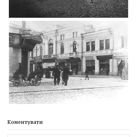
ФОТО ЖИТОМИРА 1905 ВУЛ.
МИХАЙЛІВСЬКА-СКОРУЛЬСЬКОГО
Фото Житомира період
до 1917 року
Leave a comment
ЖИТОМИР МИХАЙЛІВСЬКА 1903 РОКУ
Фото Житомира період
до 1917 року
Коментувати
Leave a comment