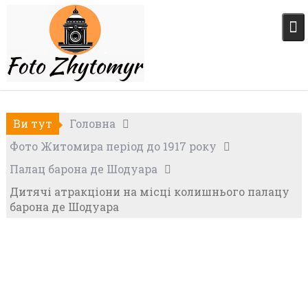
Skip
to
content
Ви тут
Головна
Фото Житомира період до 1917 року
Палац барона де Шодуара
Дитячі атракціони на місці колишнього палацу
барона де Шодуара