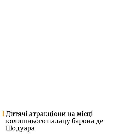
Дитячі атракціони на місці
колишнього палацу барона де
Шодуара