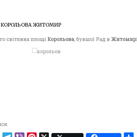
 КОРОЛЬОВА ЖИТОМИР
27.01.20
Ф
о
то світлина площі
Корольова
, бувшої Рад в
Житомир
т
о
Ж
и
т
о
м
и
р
(
1
9
7
ся:
0
-