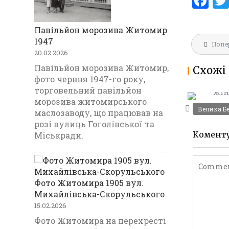
F
a
ce
Павільйон морозива Житомир
Навігац
1947
b
Попе
МАРІЇНС
записів
20.02.2026
ГІМНАЗ
o
Павільйон морозива Житомир,
Схожі 
1903
o
фото червня 1947-го року,
торговельний павільйон
k
морозива житомирського
Велика Б
маслозаводу, що працював на
розі вулиць Гоголівської та
Комент
Міськради.
Фото Житомира 1905 вул.
Михайлівська-Скорульського
15.02.2026
Фото Житомира на перехресті