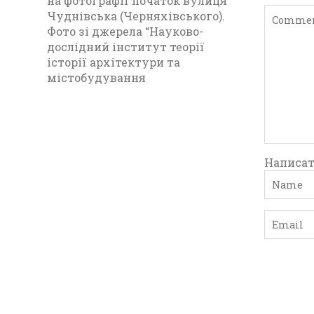
на фотографії початок вулиця
Чуднівська (Черняхівського).
Фото зі джерела “Науково-
дослідний інститут теорії
історії архітектури та
містобудування
Написат