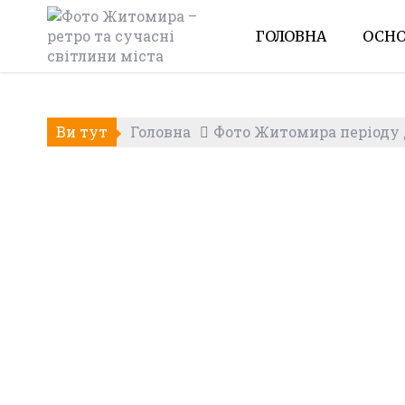
Skip
to
ГОЛОВНА
ОСНО
content
Ви тут
Головна
Фото Житомира періоду Д