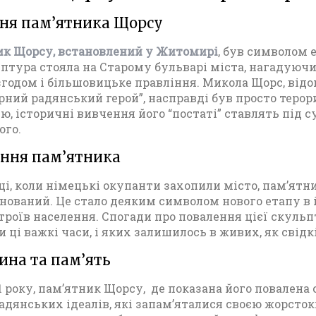
д
ня пам’ятника Щорсу
у
Д
ик Щорсу, встановлений у Житомирі
, був символом 
р
птура стояла на Старому бульварі міста, нагадуючи 
у
 згодом і більшовицьке правління. Микола Щорс, від
г
рний радянський герой”, насправді був просто теро
о
ю, історичні вивчення його “постаті” ставлять під с
ї
ого.
с
в
ння пам’ятника
і
т
оці, коли німецькі окупанти захопили місто, пам’ятн
о
нований. Це стало деяким символом нового етапу в
в
троїв населення. Спогади про повалення цієї скульпт
о
 ці важкі часи, і яких залишилось в живих, як свідк
ї
в
на та пам’ять
і
й
1 року, пам’ятник Щорсу, де показана його повалена 
н
адянських ідеалів, які запам’яталися своєю жорсток