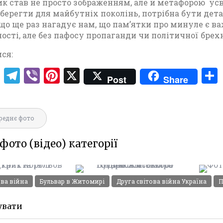
и
к став не просто зображенням, але й метафорою ус
берегти для майбутніх поколінь, потрібна бути де
 що ще раз нагадує нам, що пам’ятки про минуле є
ості, але без пафосу пропаганди чи політичної брехн
ся:
T
T
V
Pi
X
Post
Share
w
el
ib
nt
ІКУ КОСМОСУ”
it
e
er
er
ЯТНИК
ія
te
gr
es
БУДИНОК МІСЬКОГО
реднє фото
ВУ, ВІДЕО
ГОЛОВИ І.
r
a
t
ТЯ 1971
фото (відео) категорії
СТАРОСВІТСЬКОГО
Відео
m
ЖИТОМИР
ФОТО 
,
Житомира
Фото
Фото
Житомир
Житомир
ова війна
Бульвар в Житомирі
Друга світова війна Україна
П
(1970-1980)
(1960-1970)
Leave a
Leave a
увати
comment
comment