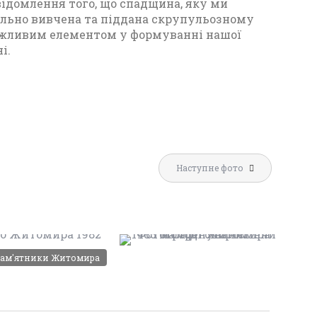
відомлення того, що спадщина, яку ми
тально вивчена та піддана скрупульозному
 важливим елементом у формуванні нашої
і.
П
о
ді
л
Наступне фото
и
ФОТОГРАФІЇ ЖИТОМИРА
т
ЖИТОМИРА 1982
1982-1984 РОКІВ
и
Фото
Фото
Житомир
Житомир
с
ам'ятники Житомира
(1980-1990)
(1980-1990)
Leave a
Leave a
я
comment
comment