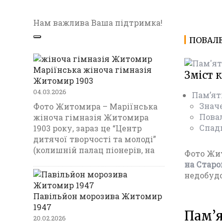
Нам важлива Ваша підтримка!
ПОВАЛЕ
Маріїнська жіноча гімназія
Зміст 
Житомир 1903
04.03.2026
Пам’ят
Знач
Фото Житомира – Маріїнська
Пова
жіноча гімназія Житомира
Спад
1903 року, зараз це “Центр
дитячої творчості та молоді”
(колишній палац піонерів, на
Фото Жит
на Старо
недобуд
Павільйон морозива Житомир
1947
Пам’я
20.02.2026