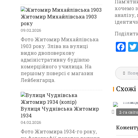
Пам’ятни
хочемо з
аналізу,
Житомир Михайлівська 1903
ідентичн
року
09.02.2026
Поділити
Фото Житомир Михайлівська
F
1903 року. Зліва на вулиці
видно двоповерхову
a
адміністративну будівлю
“АКАДЕМ
ce
комерційного училища. На
– ПАМ’
Навігац
b
першому поверсі є магазин
Попе
КОРОЛЬО
записів
Лейбенгарца.
o
ВІДКРИТ
Схожі 
o
k
Вулиця Чуднівська Житомир
2-га світ
1934
04.02.2026
Комент
Фото Житомира 1934-го року,