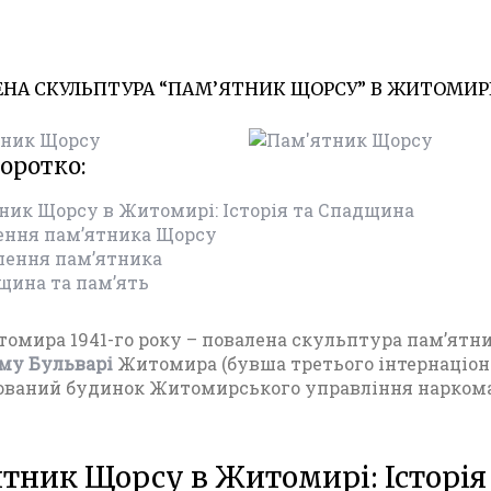
НА СКУЛЬПТУРА “ПАМ’ЯТНИК ЩОРСУ” В ЖИТОМИРІ 
17.01.20
Ф
о
т
коротко:
о
Ж
ник Щорсу в Житомирі: Історія та Спадщина
и
ення пам’ятника Щорсу
т
лення пам’ятника
о
щина та пам’ять
м
и
р
омира 1941-го року – повалена скульптура пам’ятн
а
му Бульварі
Житомира (бувша третього інтернаціона
п
ований будинок Житомирського управління наркома
е
р
і
тник Щорсу в Житомирі: Історія
о