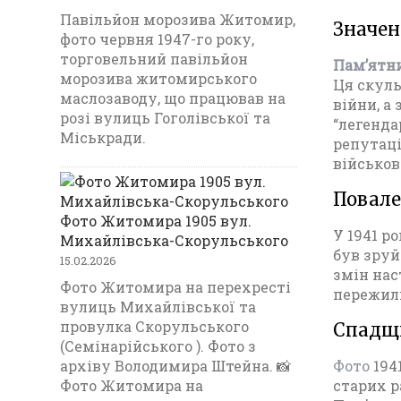
Павільйон морозива Житомир,
Значен
фото червня 1947-го року,
торговельний павільйон
Пам’ятн
морозива житомирського
Ця скуль
маслозаводу, що працював на
війни, а
розі вулиць Гоголівської та
“легенда
Міськради.
репутаці
військов
Повале
Фото Житомира 1905 вул.
У 1941 р
Михайлівська-Скорульського
був зруй
15.02.2026
змін нас
Фото Житомира на перехресті
пережили
вулиць Михайлівської та
провулка Скорульського
Спадщи
(Семінарійського ). Фото з
архіву Володимира Штейна. 📸
Фото
194
Фото Житомира на
старих р