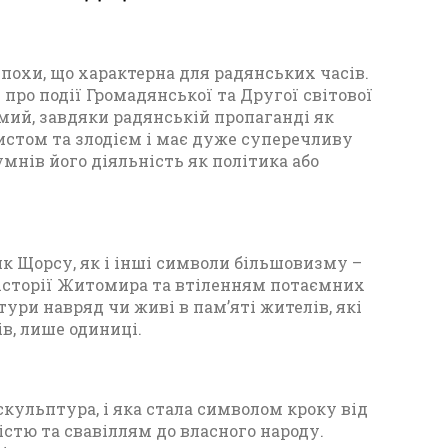
епохи, що характерна для радянських часів.
про події Громадянської та Другої світової
омий, завдяки радянській пропаганді як
ристом та злодієм і має дуже суперечливу
умнів його діяльність як політика або
ик Щорсу, як і інші символи більшовизму –
 історії Житомира та втіленням потаємних
ури навряд чи живі в пам’яті жителів, які
ів, лише одиниці.
скульптура, і яка стала символом кроку від
істю та свавіллям до власного народу.