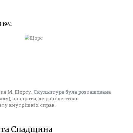
1941
25
ика М. Щорсу.
Скульптура була розташована
лу), навпроти, де раніше стояв
ту внутрішніх справ.
 та Спадщина