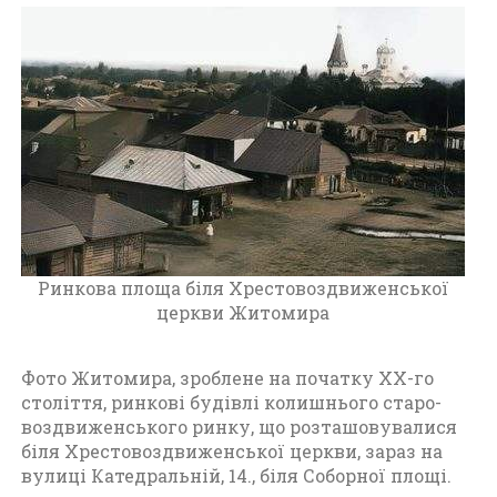
Ж
и
т
о
м
и
р
а
п
е
р
і
Ринкова площа біля Хрестовоздвиженської
о
церкви Житомира
д
д
Фото Житомира, зроблене на початку XX-го
о
століття, ринкові будівлі колишнього старо-
1
воздвиженського ринку, що розташовувалися
9
біля Хрестовоздвиженської церкви, зараз на
1
вулиці Катедральній, 14., біля Соборної площі.
7