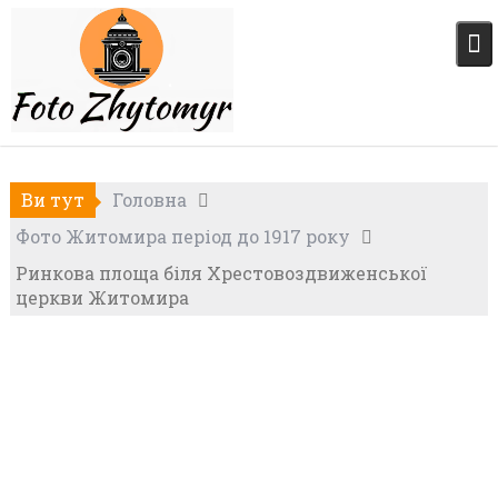
Skip
to
content
Ви тут
Головна
Фото Житомира період до 1917 року
Ринкова площа біля Хрестовоздвиженської
церкви Житомира