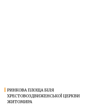
РИНКОВА ПЛОЩА БІЛЯ
30.01.2023
Ф
ХРЕСТОВОЗДВИЖЕНСЬКОЇ ЦЕРКВИ
о
т
ЖИТОМИРА
о