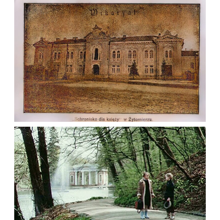
року до початку Другої
світової війни.
Leave a comment
ВІКАРІАТ (ЄПИСКОПСЬКИЙ БУДИНОК)
ЖИТОМИР НА ПОЧАТКУ XX СТ.
Фото Житомира період
до 1917 року
Leave a comment