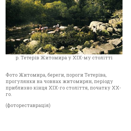
и
т
о
м
и
р
а
п
е
р. Тетерів Житомира у XIX-му столітті
р
і
Фото Житомира, береги, пороги Тетеріва,
о
прогулянки на човнах житомирян, періоду
д
приблизно кінця XIX-го століття, початку XX-
д
го.
о
1
(фотореставрація)
9
1
7
р