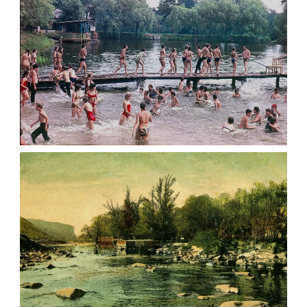
СЕРІЯ ФОТО ЖИТОМИРА ЦПКТВ ІМ Ю.А.
ГАГАРІНА 1980-1985 РОКІВ ВІД Н. А.
АЛЕКСАНДРОВА
Фото Житомир (1980-
1990)
Leave a comment
ОСТРІВ НА ТЕТЕРІВІ НА ЛИСТІВЦІ