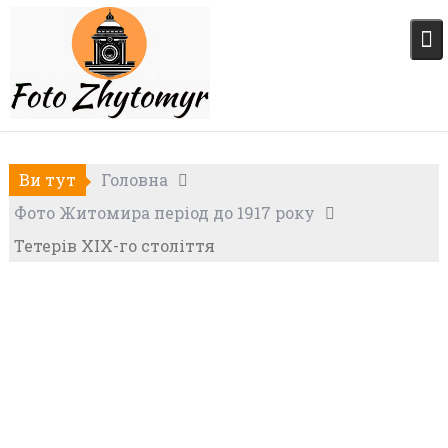
Skip
to
content
Ви тут
Головна
Фото Житомира період до 1917 року
Тетерів XIX-го століття