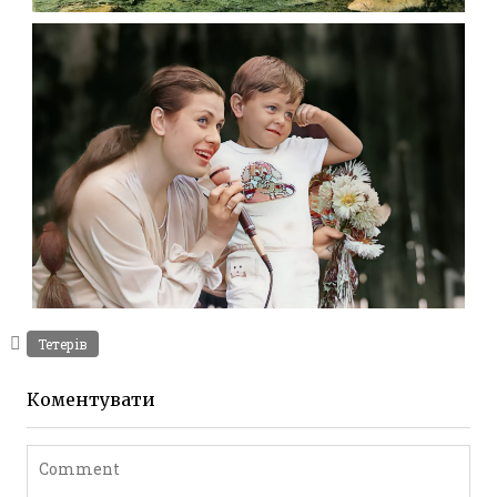
ЖИТОМИР
Фото Житомира період
до 1917 року
Leave a comment
МИХАЙЛО ОЛЕКСІЙОВИЧ П’ЄХ ФОТО
ЖИТОМИРА
Фото Житомир (1970-
,
1980)
Фото Житомир (1980-
Тетерів
1990)
Leave a comment
Коментувати