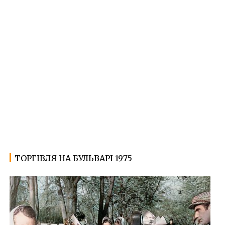
ТОРГІВЛЯ НА БУЛЬВАРІ 1975
25.08.2023
Ф
о
т
о
Ж
и