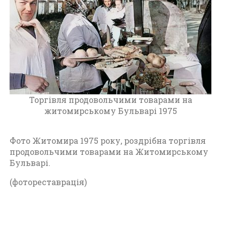
т
о
м
и
р
(
1
9
7
Торгівля продовольчими товарами на
0
житомирському Бульварі 1975
-
1
9
Фото Житомира 1975 року, роздрібна торгівля
8
продовольчими товарами на Житомирському
0
Бульварі.
)
(фотореставрація)