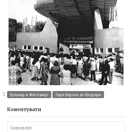
ПАРК КУЛЬТУРИ ТА ВІДПОЧИНКУ ІМ. Ю.
ГАГАРІНА ЖИТОМИР 80-ТІ
Фото Житомир (1970-
Бульвар в Житомирі
Парк Барона де Шодуара
1980)
Leave a comment
Коментувати