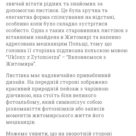
о
звичай вітати рідних та знайомих за
к
допомогою листівок. Це була зручна та
у
елегантна форма спілкування на відстані,
особливо коли було складно зустрітися
особисто. Одна з таких старовинних листівок з
вітаннями знайдена в Житомирі та напевно
адресована мешканцям Польщі, тому що
головна її сторінка підписана польскою мовою
“Uklony z Zytomierza” – “Вклоняємося з
Житомира”.
Листівка має надзвичайно привабливий
дизайн. На передній стороні зображено
красивий природній пейзаж з чарівною
дівчиною, яка стоїть біля великого
фотоальбому, який символізує собою
різноманіття фотознімків або записів
моментів житомирського життя його
мешканців.
Можемо уявити, що на зворотній стороні