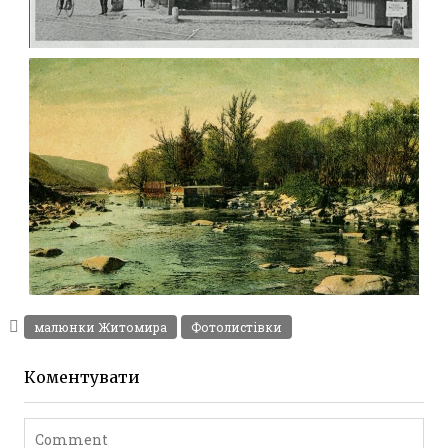
СЕРІЯ ФОТО – ЦЕНТР ЖИТОМИРА В РОКИ
2-Ї СВІТОВОЇ ВІЙНИ (ДОРОЖНІ
ВКАЗІВНИКИ)
Фото Житомира періоду
Другої світової війни
Leave a comment
ОСТРІВ НА ТЕТЕРІВІ НА ЛИСТІВЦІ
ЖИТОМИР
Фото Житомира період
малюнки Житомира
Фотолистівки
до 1917 року
Leave a comment
Коментувати