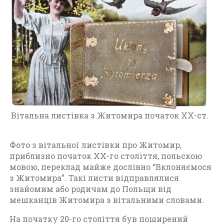
и
т
о
м
и
р
а
п
е
р
Вітальна листівка з Житомира початок XX-ст.
і
о
д
Фото з вітальної листівки про Житомир,
д
приблизно початок XX-го століття, польскою
о
мовою, переклад майже дослівно “Вклоняємося
1
з Житомира”. Такі листи відправлялися
9
знайомим або родичам до Польщи від
1
мешканців Житомира з вітальними словами.
7
р
На початку 20-го століття був поширений