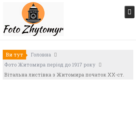
Skip
to
content
Ви тут
Головна
Фото Житомира період до 1917 року
Вітальна листівка з Житомира початок XX-ст.