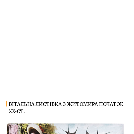
ВІТАЛЬНА ЛИСТІВКА З ЖИТОМИРА ПОЧАТОК
11.01.2024
Ф
XX-СТ.
о
т
о
Ж