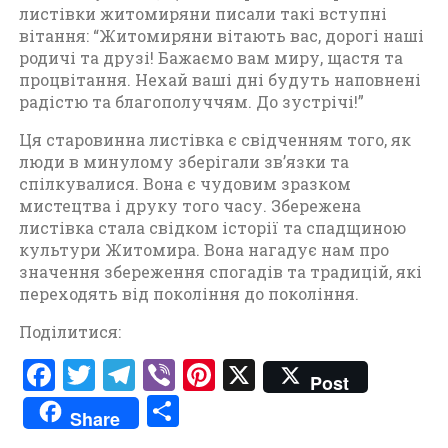
листівки житомиряни писали такі вступні
вітання: “Житомиряни вітають вас, дорогі наші
родичі та друзі! Бажаємо вам миру, щастя та
процвітання. Нехай ваші дні будуть наповнені
радістю та благополуччям. До зустрічі!”
Ця старовинна листівка є свідченням того, як
люди в минулому зберігали зв’язки та
спілкувалися. Вона є чудовим зразком
мистецтва і друку того часу. Збережена
листівка стала свідком історії та спадщиною
культури Житомира. Вона нагадує нам про
значення збереження спогадів та традицій, які
переходять від покоління до покоління.
Поділитися:
F
T
T
V
Pi
X
Post
a
w
el
ib
nt
П
Share
ce
it
e
er
er
о