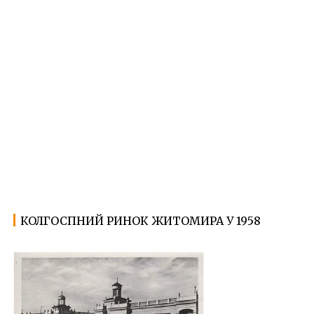
КОЛГОСПНИЙ РИНОК ЖИТОМИРА У 1958
24.02.2025
Ф
о
т
о
Ж
и