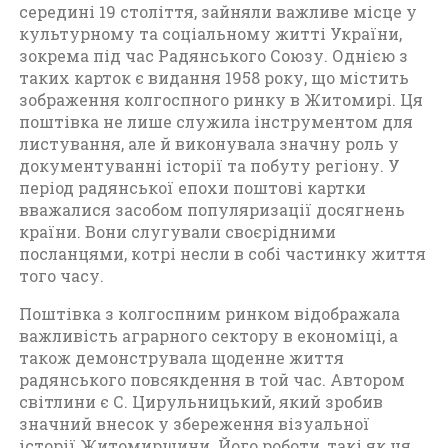
середині 19 століття, зайняли важливе місце у
культурному та соціальному житті України,
зокрема під час Радянського Союзу. Однією з
таких карток є видання 1958 року, що містить
зображення колгоспного ринку в Житомирі. Ця
поштівка не лише служила інструментом для
листування, але й виконувала значну роль у
документуванні історії та побуту регіону. У
період радянської епохи поштові картки
вважалися засобом популяризації досягнень
країни. Вони слугували своєрідними
посланцями, котрі несли в собі частинку життя
того часу.
Поштівка з колгоспним ринком відображала
важливість аграрного сектору в економіці, а
також демонструвала щоденне життя
радянського повсякдення в той час. Автором
світлини є С. Цирульницький, який зробив
значний внесок у збереження візуальної
історії Житомирщини. Його роботи, такі як ця