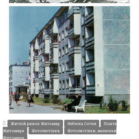
ЖИТНІЙ РИНОК ЖИТОМИР 1967
Фото Житомир (1960-
1970)
Leave a comment
РЕТРО ФОТО ЖИТОМИРА 1982 ВУЛ.
ЛЬВІВСЬКА – НЕБЕСНОЇ СОТНІ
Фото Житомир (1980-
Житній ринок Житомир
Небесна Сотня
Пошта
1990)
Житомира
Фотолистівки
Фотолистівки, малюнки
Leave a comment
Житомира