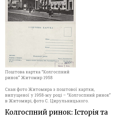
т
о
м
и
р
(
1
9
4
5
-
1
9
Поштова картка “Колгоспний
6
ринок” Житомир 1958
0
)
Скан фото Житомира з поштової картки,
випущеної у 1958-му році – “Колгоспний ринок”
в Житомирі, фото С. Цирульницького.
Колгоспний ринок: Історія та