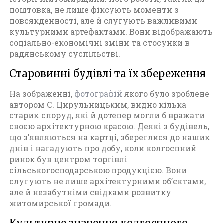
поштовка, не лише фіксують моменти з
повсякденності, але й слугують важливими
культурними артефактами. Вони відображають
соціально-економічні зміни та стосунки в
радянському суспільстві.
Старовинні будівлі та їх збереження
На зображенні,
фотографій
якого було зроблене
автором С. Цирульницьким, видно кілька
старих споруд, які й дотепер могли б вражати
своєю архітектурною красою. Деякі з будівель,
що з’являються на картці, збереглися до наших
днів і нагадують про добу, коли колгоспний
ринок був центром торгівлі
сільськогосподарською продукцією. Вони
слугують не лише архітектурними об’єктами,
але й незабутніми свідками розвитку
житомирської громади.
Культурне значення колгоспного