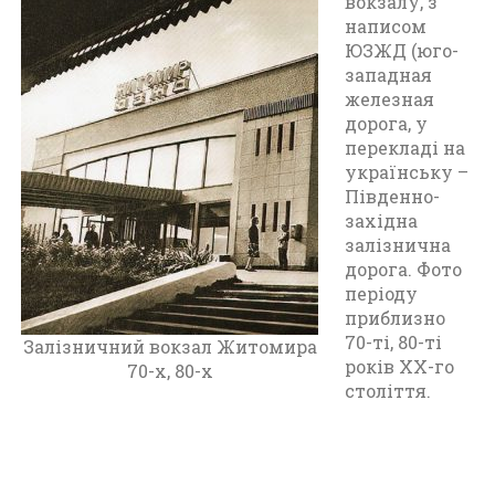
вокзалу, з
т
написом
о
ЮЗЖД (юго-
м
западная
и
железная
р
дорога, у
(
перекладі на
1
українську –
9
Південно-
7
західна
0
залізнична
-
дорога. Фото
1
періоду
9
приблизно
8
70-ті, 80-ті
0
Залізничний вокзал Житомира
років XX-го
)
70-х, 80-х
століття.