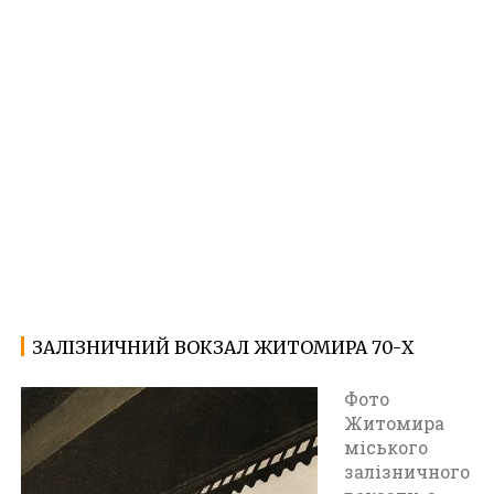
ЗАЛІЗНИЧНИЙ ВОКЗАЛ ЖИТОМИРА 70-Х
12.06.2023
Ф
о
Фото
т
Житомира
о
міського
Ж
залізничного
и