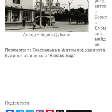
року,
т
автор
о
а
м
Борис
и
а
р
Дубм
(
ана,
1
Автор – Борис Дубман
майд
9
ан
6
Перемоги
та
Театральна
в Житомирі, навпроти
0
будинок з вивіскою “
Ательє мод
“.
-
1
9
7
0
)
Поділитися: