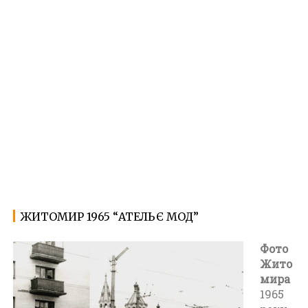
ЖИТОМИР 1965 “АТЕЛЬЄ МОД”
26.01.2022
Ф
о
Фото
т
Жито
о
мира
Ж
1965
и